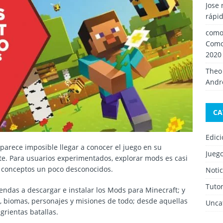
Jose 
rápid
como 
Como
2020
Theo
Andro
CA
Edic
 parece imposible llegar a conocer el juego en su
Jueg
nte. Para usuarios experimentados, explorar mods es casi
n conceptos un poco desconocidos.
Notic
Tutor
ndas a descargar e instalar los Mods para Minecraft; y
biomas, personajes y misiones de todo; desde aquellas
Unca
rientas batallas.