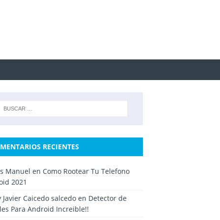
MENTARIOS RECIENTES
os Manuel
en
Como Rootear Tu Telefono
oid 2021
y Javier Caicedo salcedo
en
Detector de
es Para Android Increible!!