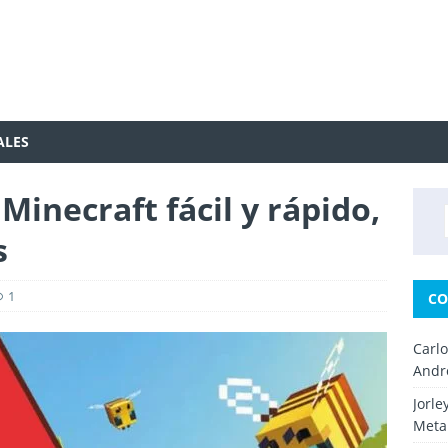
ALES
Minecraft fácil y rápido,
s
1
CO
Carl
Andr
Jorle
Metal