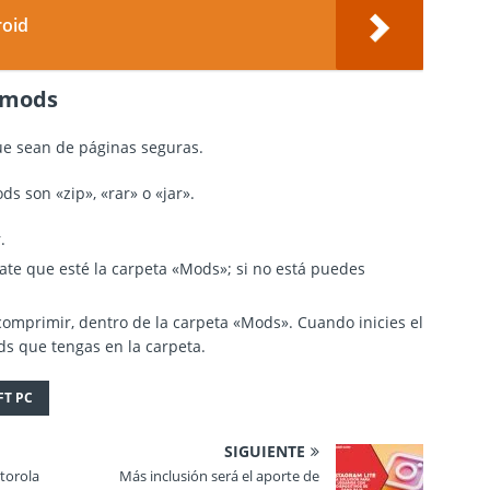
roid
 mods
ue sean de páginas seguras.
s son «zip», «rar» o «jar».
.
rate que esté la carpeta «Mods»; si no está puedes
scomprimir, dentro de la carpeta «Mods». Cuando inicies el
ds que tengas en la carpeta.
FT PC
SIGUIENTE
torola
Más inclusión será el aporte de