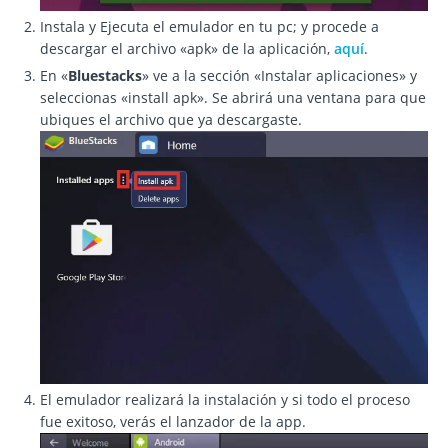
Instala y Ejecuta el emulador en tu pc; y procede a
descargar el archivo «apk» de la aplicación,
aquí
.
En «
Bluestacks
» ve a la sección «Instalar aplicaciones» y
seleccionas «install apk». Se abrirá una ventana para que
ubiques el archivo que ya descargaste.
El emulador realizará la instalación y si todo el proceso
fue exitoso, verás el lanzador de la app.