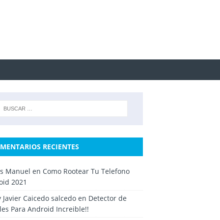
MENTARIOS RECIENTES
os Manuel
en
Como Rootear Tu Telefono
oid 2021
y Javier Caicedo salcedo
en
Detector de
es Para Android Increible!!