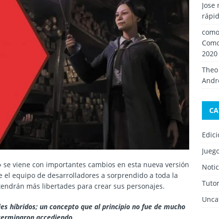
Jose 
rápid
como 
Como
2020
Theo
Andro
CA
Edic
Jueg
» se viene con importantes cambios en esta nueva versión
Notic
e el equipo de desarrolladores a sorprendido a toda la
Tutor
tendrán más libertades para crear sus personajes.
Unca
jes híbridos; un concepto que al principio no fue de mucho
 terminaron accediendo.