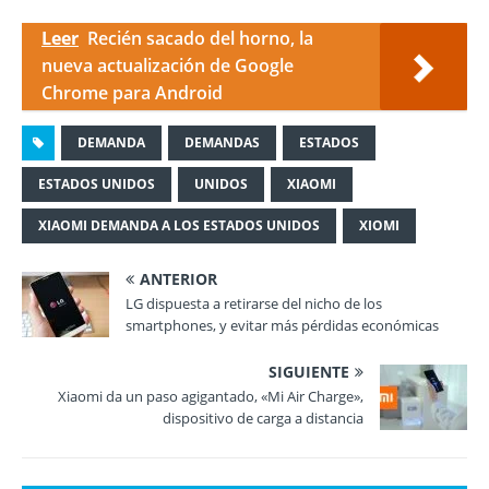
Leer
Recién sacado del horno, la
nueva actualización de Google
Chrome para Android
DEMANDA
DEMANDAS
ESTADOS
ESTADOS UNIDOS
UNIDOS
XIAOMI
XIAOMI DEMANDA A LOS ESTADOS UNIDOS
XIOMI
ANTERIOR
LG dispuesta a retirarse del nicho de los
smartphones, y evitar más pérdidas económicas
SIGUIENTE
Xiaomi da un paso agigantado, «Mi Air Charge»,
dispositivo de carga a distancia