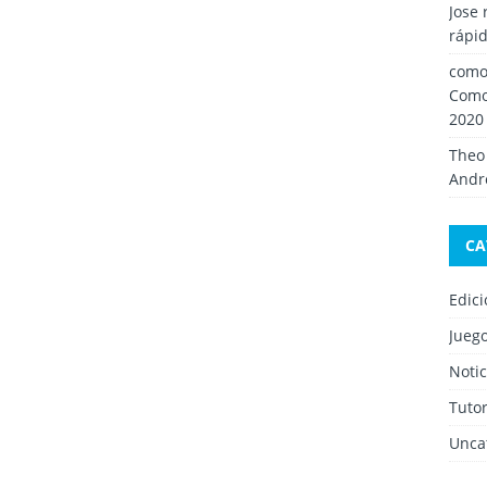
Jose 
rápid
como 
Como
2020
Theo
Andro
CA
Edic
Jueg
Notic
Tutor
Unca