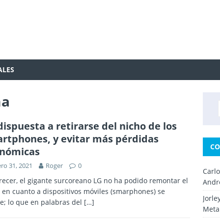
ALES
ma
dispuesta a retirarse del nicho de los
rtphones, y evitar más pérdidas
CO
nómicas
ro 31, 2021
Roger
0
Carl
recer, el gigante surcoreano LG no ha podido remontar el
Andr
 en cuanto a dispositivos móviles (smarphones) se
Jorle
re; lo que en palabras del
[…]
Metal