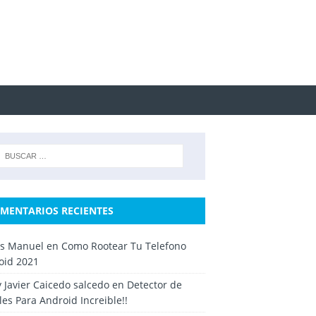
MENTARIOS RECIENTES
os Manuel
en
Como Rootear Tu Telefono
oid 2021
y Javier Caicedo salcedo
en
Detector de
es Para Android Increible!!