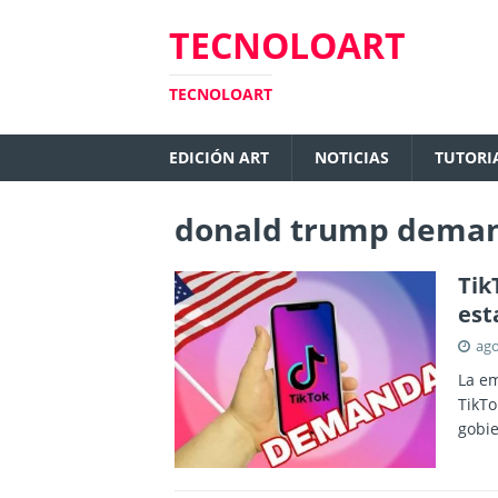
TECNOLOART
TECNOLOART
EDICIÓN ART
NOTICIAS
TUTORI
donald trump deman
Tik
est
ago
La em
TikTo
gobie