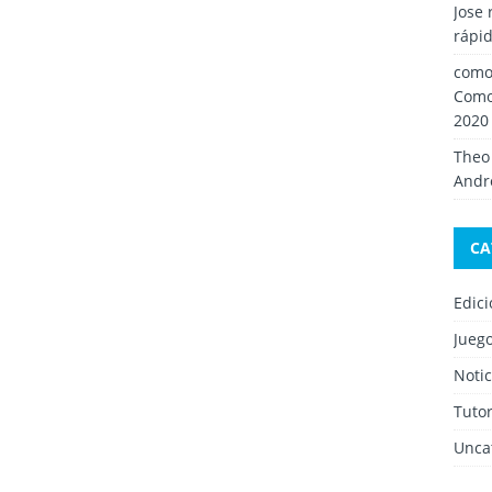
Jose 
rápid
como 
Como
2020
Theo
Andro
CA
Edic
Jueg
Notic
Tutor
Unca