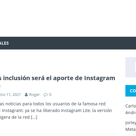
ALES
 inclusión será el aporte de Instagram
e
CO
zo 11, 2021
Roger
0
s noticias para todos los usuarios de la famosa red
Carl
l Instagram; ya se ha liberado Instagram Lite, la versión
Andr
igera de la red
[…]
Jorle
Metal