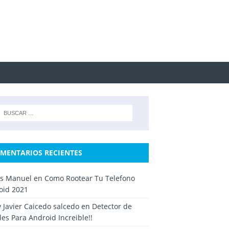
MENTARIOS RECIENTES
os Manuel
en
Como Rootear Tu Telefono
oid 2021
y Javier Caicedo salcedo
en
Detector de
es Para Android Increible!!