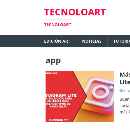
TECNOLOART
TECNOLOART
EDICIÓN ART
NOTICIAS
TUTORI
app
Más
Lit
mar
Buena
socia
más l