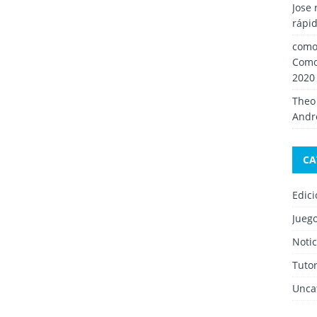
Jose 
rápid
como 
Como
2020
Theo
Andro
CA
Edic
Jueg
Notic
Tutor
Unca