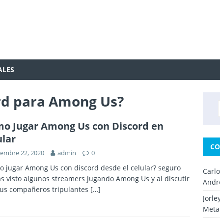
ALES
ord para Among Us?
o Jugar Among Us con Discord en
ular
CO
iembre 22, 2020
admin
0
 jugar Among Us con discord desde el celular? seguro
Carl
s visto algunos streamers jugando Among Us y al discutir
Andr
sus compañeros tripulantes
[…]
Jorle
Metal