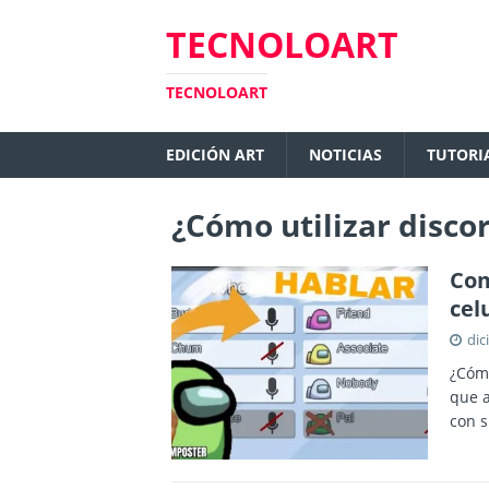
TECNOLOART
TECNOLOART
EDICIÓN ART
NOTICIAS
TUTORI
¿Cómo utilizar disc
Com
cel
dic
¿Cómo
que a
con 