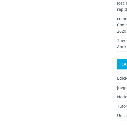
Jose 
rápid
como 
Como
2020
Theo
Andro
CA
Edic
Jueg
Notic
Tutor
Unca