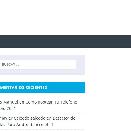
MENTARIOS RECIENTES
os Manuel
en
Como Rootear Tu Telefono
oid 2021
y Javier Caicedo salcedo
en
Detector de
es Para Android Increible!!