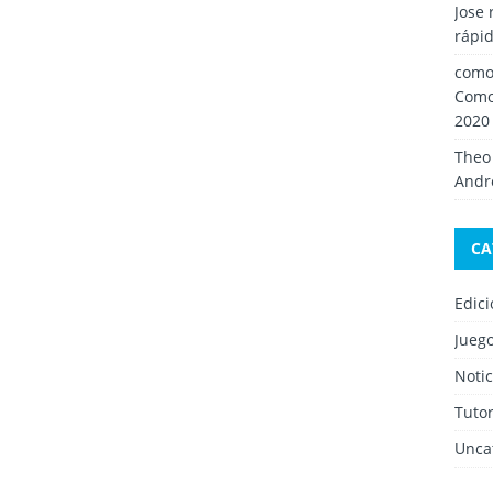
Jose 
rápid
como 
Como
2020
Theo
Andro
CA
Edic
Jueg
Notic
Tutor
Unca