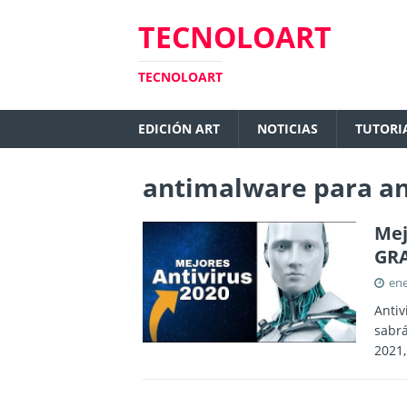
TECNOLOART
TECNOLOART
EDICIÓN ART
NOTICIAS
TUTORI
antimalware para a
Mej
GRA
ene
Antiv
sabrá
2021,