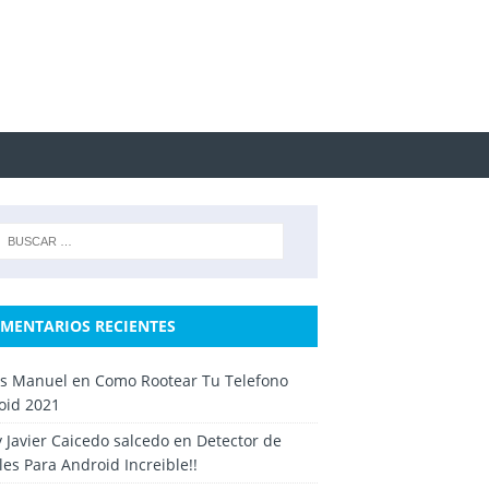
MENTARIOS RECIENTES
os Manuel
en
Como Rootear Tu Telefono
oid 2021
y Javier Caicedo salcedo
en
Detector de
es Para Android Increible!!