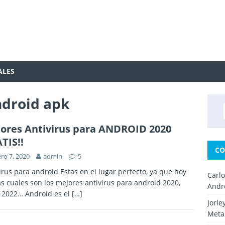
ALES
ndroid apk
ores Antivirus para ANDROID 2020
TIS!!
CO
ro 7, 2020
admin
5
irus para android Estas en el lugar perfecto, ya que hoy
Carl
s cuales son los mejores antivirus para android 2020,
Andr
 2022… Android es el
[…]
Jorle
Metal