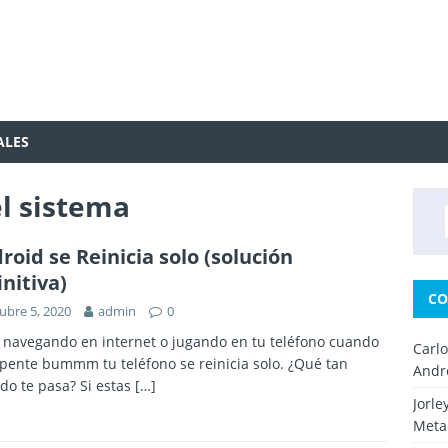
ALES
el sistema
roid se Reinicia solo (solución
initiva)
CO
ubre 5, 2020
admin
0
 navegando en internet o jugando en tu teléfono cuando
Carl
pente bummm tu teléfono se reinicia solo. ¿Qué tan
Andr
do te pasa? Si estas
[…]
Jorle
Metal