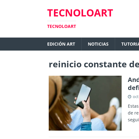
TECNOLOART
TECNOLOART
EDICIÓN ART
NOTICIAS
TUTORI
reinicio constante d
And
def
oct
Estas
de re
segui