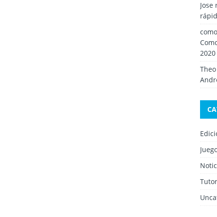
Jose 
rápid
como 
Como
2020
Theo
Andro
CA
Edic
Jueg
Notic
Tutor
Unca