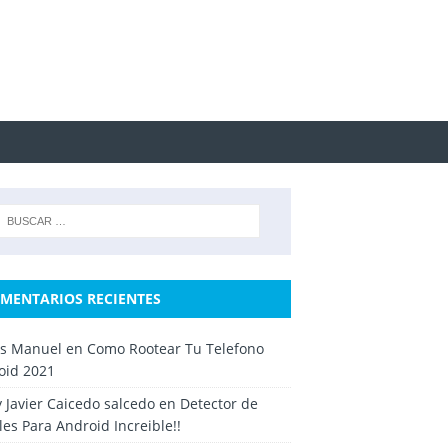
MENTARIOS RECIENTES
os Manuel
en
Como Rootear Tu Telefono
oid 2021
y Javier Caicedo salcedo
en
Detector de
es Para Android Increible!!